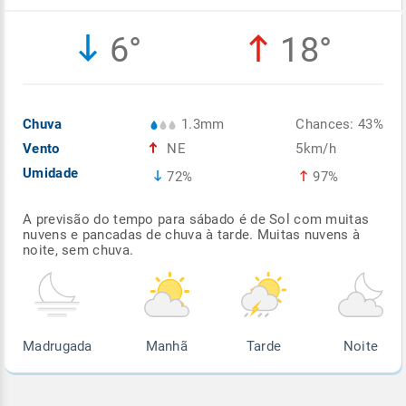
Enviar
Enviar
Enviar
Enviar
Enviar
6°
18°
Enviar
Chuva
1.3mm
Chances: 43%
Vento
NE
5km/h
Umidade
72%
97%
A previsão do tempo para sábado é de Sol com muitas
nuvens e pancadas de chuva à tarde. Muitas nuvens à
noite, sem chuva.
Madrugada
Manhã
Tarde
Noite