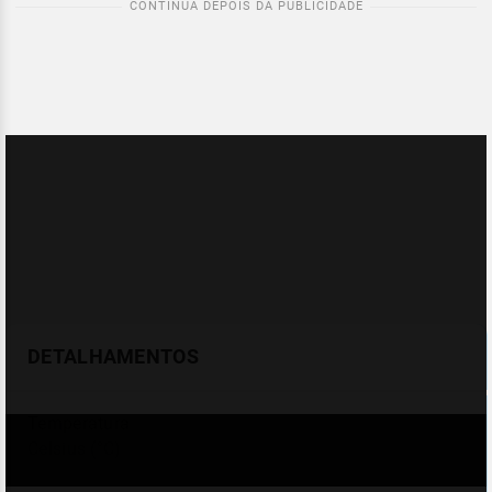
DETALHAMENTOS
Temperatura
Celsius (°C)