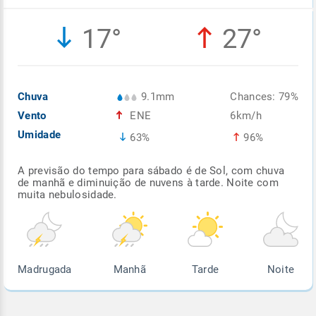
Enviar
Enviar
Enviar
Enviar
Enviar
17°
27°
Enviar
Chuva
9.1mm
Chances: 79%
Vento
ENE
6km/h
Umidade
63%
96%
A previsão do tempo para sábado é de Sol, com chuva
de manhã e diminuição de nuvens à tarde. Noite com
muita nebulosidade.
Madrugada
Manhã
Tarde
Noite