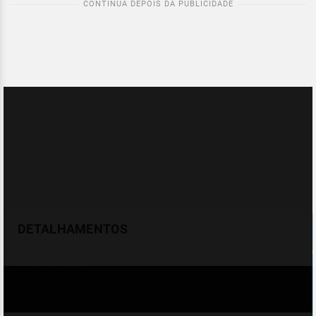
DETALHAMENTOS
Temperatura
Celsius (°C)