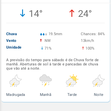
Enviar
Enviar
Enviar
Enviar
Enviar
14°
24°
Enviar
Chuva
19.5mm
Chances: 84%
Vento
NW
13km/h
Umidade
71%
100%
A previsão do tempo para sábado é de Chuva forte de
manhã. Aberturas de sol à tarde e pancadas de chuva
que vão até a noite.
Madrugada
Manhã
Tarde
Noite