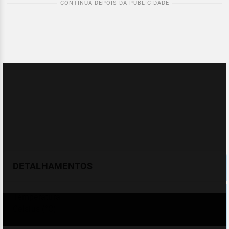
DETALHAMENTOS
Temperatura
Celsius (°C)