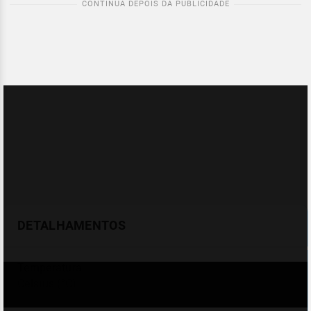
DETALHAMENTOS
Temperatura
Celsius (°C)