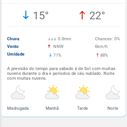
Enviar
Enviar
Enviar
Enviar
Enviar
15°
22°
Enviar
Chuva
0.0mm
Chances: 0%
Vento
NNW
6km/h
Umidade
71%
88%
A previsão do tempo para sábado é de Sol com muitas
nuvens durante o dia e períodos de céu nublado. Noite
com muitas nuvens.
Madrugada
Manhã
Tarde
Noite