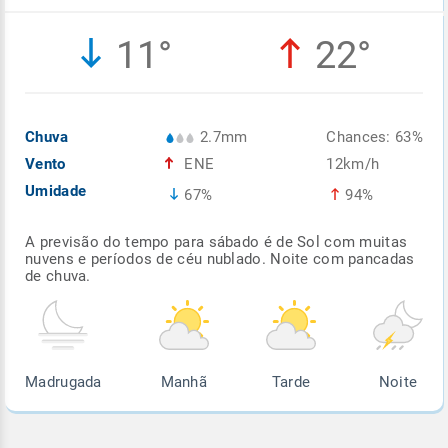
Enviar
Enviar
Enviar
Enviar
Enviar
11°
22°
Enviar
Chuva
2.7mm
Chances: 63%
Vento
ENE
12km/h
Umidade
67%
94%
A previsão do tempo para sábado é de Sol com muitas
nuvens e períodos de céu nublado. Noite com pancadas
de chuva.
Madrugada
Manhã
Tarde
Noite