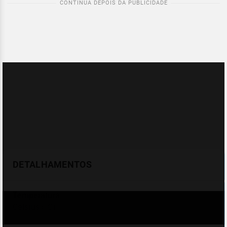
DETALHAMENTOS
Temperatura
Celsius (°C)