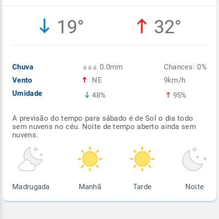
Enviar
Enviar
Enviar
Enviar
Enviar
19°
32°
Enviar
Chuva
0.0mm
Chances: 0%
Vento
NE
9km/h
Umidade
48%
95%
A previsão do tempo para sábado é de Sol o dia todo
sem nuvens no céu. Noite de tempo aberto ainda sem
nuvens.
Madrugada
Manhã
Tarde
Noite