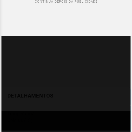
DETALHAMENTOS
Temperatura
Celsius (°C)