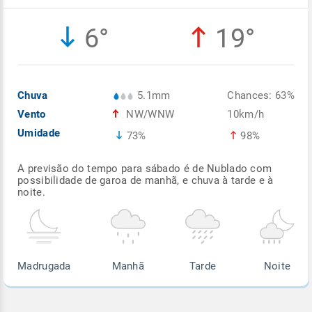
Enviar
Enviar
Enviar
Enviar
Enviar
6°
19°
Enviar
Chuva
5.1mm
Chances: 63%
Vento
NW/WNW
10km/h
Umidade
73%
98%
A previsão do tempo para sábado é de Nublado com
possibilidade de garoa de manhã, e chuva à tarde e à
noite.
Madrugada
Manhã
Tarde
Noite