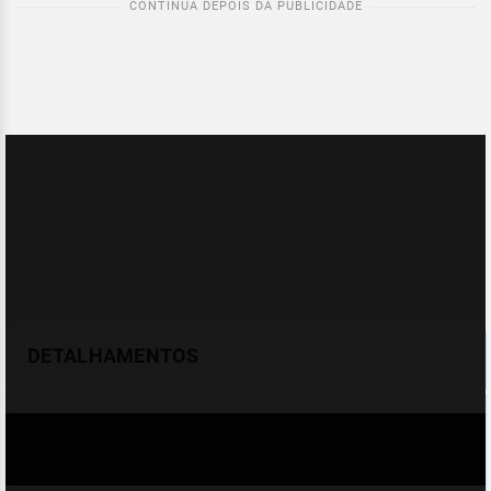
DETALHAMENTOS
Temperatura
Celsius (°C)