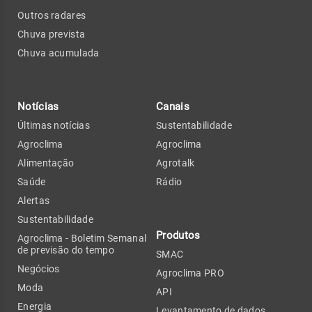
Outros radares
Chuva prevista
Chuva acumulada
Notícias
Canais
Últimas notícias
Sustentabilidade
Agroclima
Agroclima
Alimentação
Agrotalk
Saúde
Rádio
Alertas
Sustentabilidade
Produtos
Agroclima - Boletim Semanal
de previsão do tempo
SMAC
Negócios
Agroclima PRO
Moda
API
Energia
Levantamento de dados