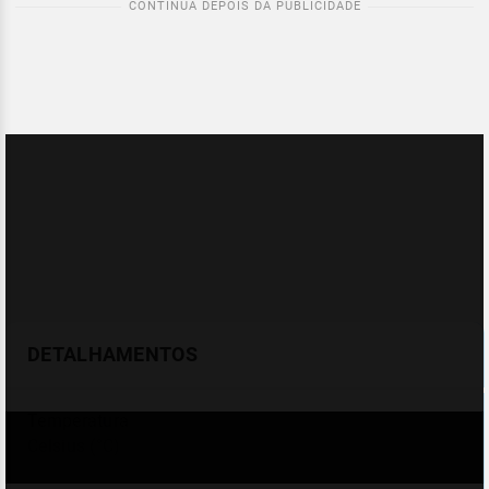
DETALHAMENTOS
Temperatura
Celsius (°C)