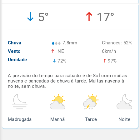
Enviar
Enviar
Enviar
Enviar
Enviar
5°
17°
Enviar
Chuva
7.8mm
Chances: 52%
Vento
NE
6km/h
Umidade
72%
97%
A previsão do tempo para sábado é de Sol com muitas
nuvens e pancadas de chuva à tarde. Muitas nuvens à
noite, sem chuva.
Madrugada
Manhã
Tarde
Noite