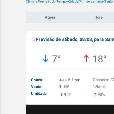
Clima e Previsão do Tempo
/
Cidade
/
Fim de semana
/
Santo 
Agora
Hoje
Previsão de sábado, 08/08, para San
7°
18°
Chuva
6.1mm
Chances: 8
Vento
NE
15km/h
Umidade
90%
98%