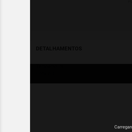
DETALHAMENTOS
Temperatura
Celsius (°C)