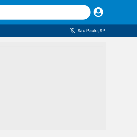
Faça
seu
login
São Paulo, SP