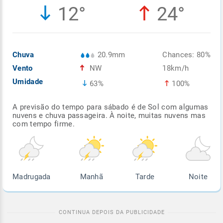
12°
24°
Enviar
Enviar
Enviar
Enviar
Enviar
Enviar
Chuva
20.9mm
Chances: 80%
Vento
NW
18km/h
Umidade
63%
100%
A previsão do tempo para sábado é de Sol com algumas
nuvens e chuva passageira. À noite, muitas nuvens mas
com tempo firme.
Madrugada
Manhã
Tarde
Noite