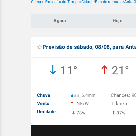
Clima e Previsão do Tempo
/
Cidade
/
Fim de semana
/
Anta G
Agora
Hoje
Previsão de sábado, 08/08, para Ant
11°
21°
Chuva
6.4mm
Chances: 9
Vento
NE/W
11km/h
Umidade
78%
97%