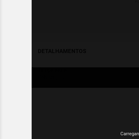
DETALHAMENTOS
Temperatura
Celsius (°C)