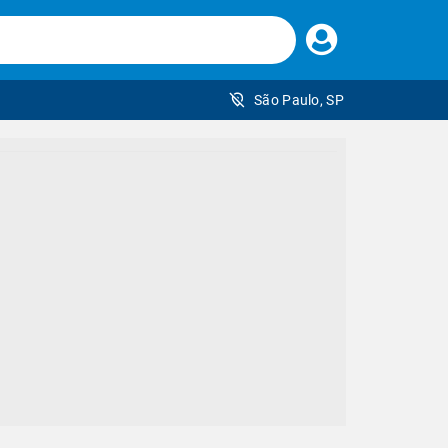
Faça
seu
login
São Paulo, SP