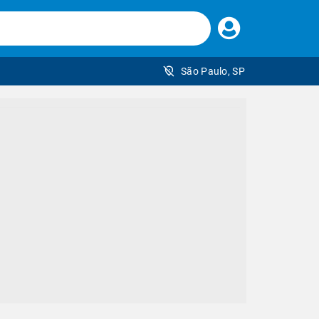
Faça
seu
login
São Paulo, SP