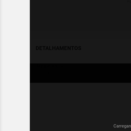
DETALHAMENTOS
Temperatura
Celsius (°C)