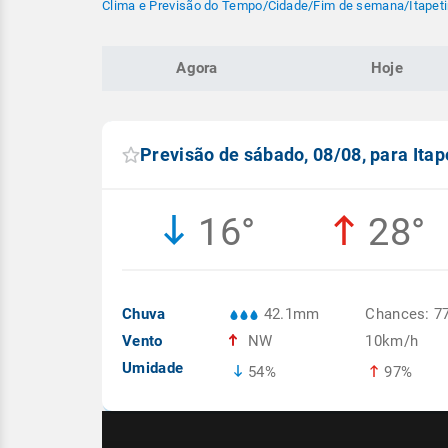
Clima e Previsão do Tempo
/
Cidade
/
Fim de semana
/
Itapet
Agora
Hoje
Previsão de sábado, 08/08, para Itap
16°
28°
Chuva
42.1mm
Chances: 7
Vento
NW
10km/h
Umidade
54%
97%