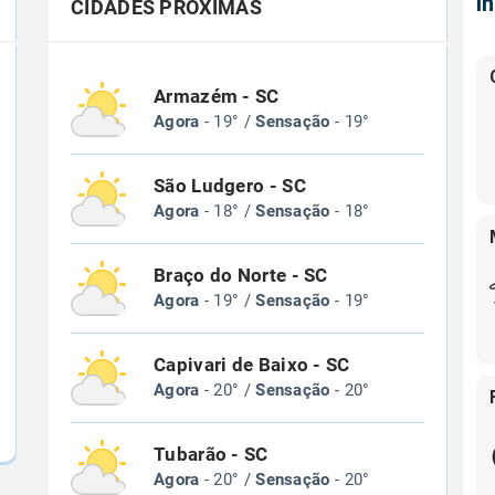
Í
CIDADES PRÓXIMAS
Armazém - SC
Agora
- 19° /
Sensação
- 19°
São Ludgero - SC
Agora
- 18° /
Sensação
- 18°
Braço do Norte - SC
Agora
- 19° /
Sensação
- 19°
Capivari de Baixo - SC
Agora
- 20° /
Sensação
- 20°
Tubarão - SC
Agora
- 20° /
Sensação
- 20°