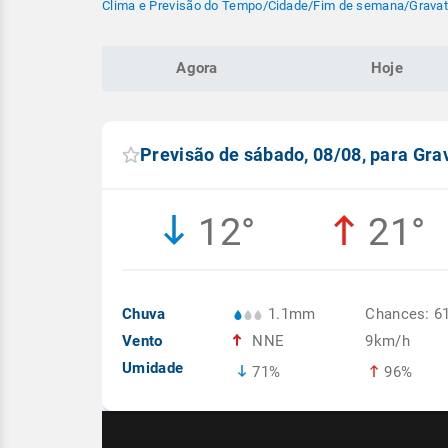
Clima e Previsão do Tempo
/
Cidade
/
Fim de semana
/
Gravat
Agora
Hoje
Previsão de sábado, 08/08, para Gra
12°
21°
Chuva
1.1mm
Chances: 6
Vento
NNE
9km/h
Umidade
71%
96%