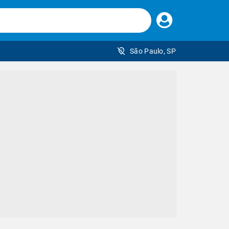
Faça
seu
login
São Paulo, SP