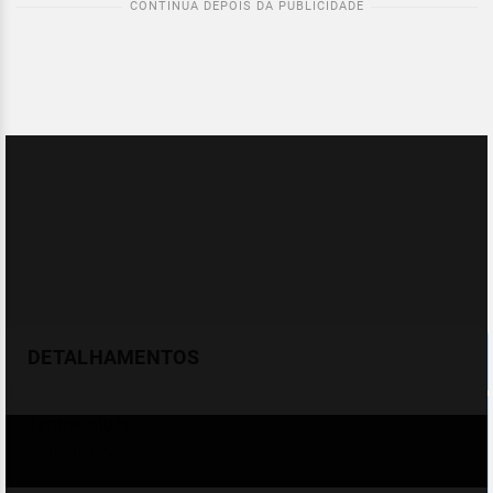
DETALHAMENTOS
Temperatura
Celsius (°C)