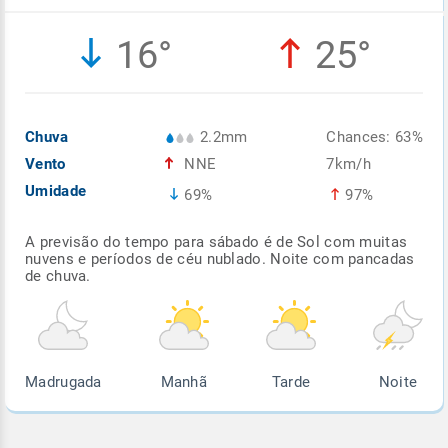
Enviar
Enviar
Enviar
Enviar
Enviar
16°
25°
Enviar
Chuva
2.2mm
Chances: 63%
Vento
NNE
7km/h
Umidade
69%
97%
A previsão do tempo para sábado é de Sol com muitas
nuvens e períodos de céu nublado. Noite com pancadas
de chuva.
Madrugada
Manhã
Tarde
Noite