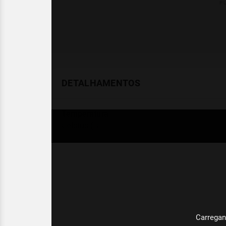
DETALHAMENTOS
Temperatura
Celsius (°C)