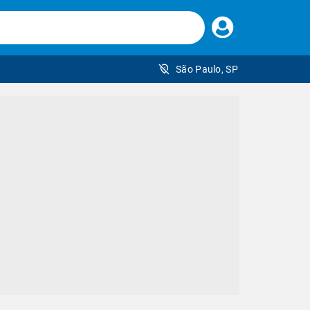
Faça
seu
login
São Paulo, SP