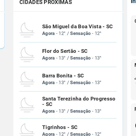
Í
CIDADES PRÓXIMAS
São Miguel da Boa Vista - SC
Agora
- 12° /
Sensação
- 12°
Flor do Sertão - SC
Agora
- 13° /
Sensação
- 13°
Barra Bonita - SC
Agora
- 13° /
Sensação
- 13°
Santa Terezinha do Progresso
- SC
Agora
- 13° /
Sensação
- 13°
Tigrinhos - SC
Agora
- 12° /
Sensação
- 12°