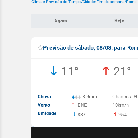
Clima e Previsão do Tempo
/
Cidade
/
Fim de semana
/
Romel
Agora
Hoje
Previsão de sábado, 08/08, para Ro
11°
21°
Chuva
3.9mm
Chances: 8
Vento
ENE
10km/h
Umidade
83%
95%