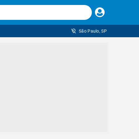
Faça
seu
login
São Paulo, SP