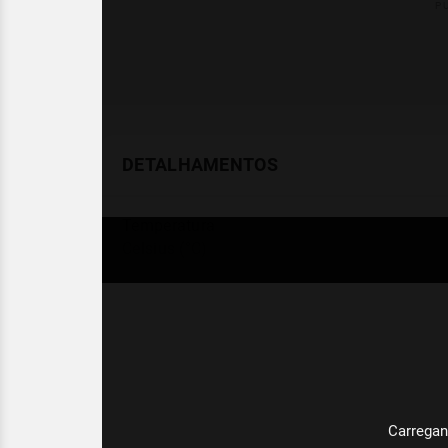
DETALHAMENTOS
Temperatura
Celsius (°C)