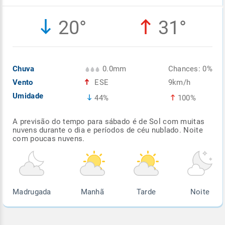
Enviar
Enviar
Enviar
Enviar
Enviar
20°
31°
Enviar
Chuva
0.0mm
Chances: 0%
Vento
ESE
9km/h
Umidade
44%
100%
A previsão do tempo para sábado é de Sol com muitas
nuvens durante o dia e períodos de céu nublado. Noite
com poucas nuvens.
Madrugada
Manhã
Tarde
Noite