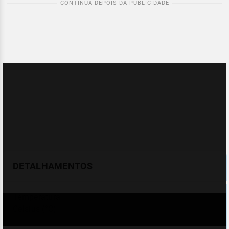
DETALHAMENTOS
Temperatura
Celsius (°C)