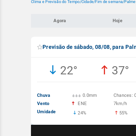
Clima e Previsão do Tempo
/
Cidade
/
Fim de semana
/
Palmei
Agora
Hoje
Previsão de sábado, 08/08, para Palm
22°
37°
Chuva
0.0mm
Chances: 
Vento
ENE
7km/h
Umidade
24%
55%