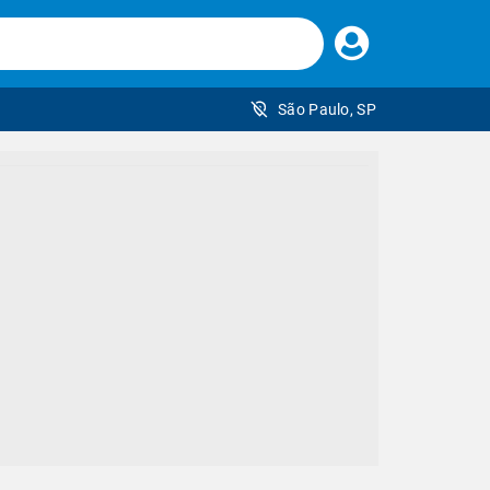
Faça
seu
login
São Paulo, SP