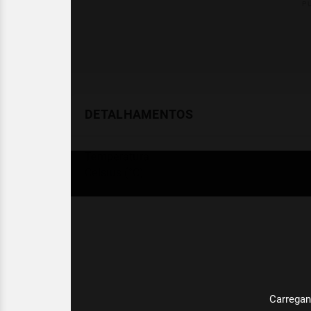
DETALHAMENTOS
Temperatura
Celsius (°C)