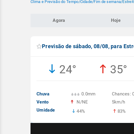
Clima e Previsão do Tempo
/
Cidade
/
Fim de semana
/
Estrei
Agora
Hoje
Previsão de sábado, 08/08, para Est
24°
35°
Chuva
0.0mm
Chances: 
Vento
N/NE
5km/h
Umidade
44%
83%