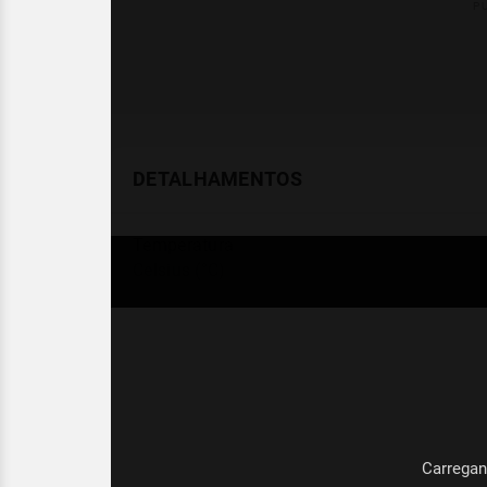
DETALHAMENTOS
Temperatura
Celsius (°C)