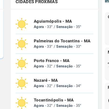
Í
CIDADES PRÓXIMAS
Aguiarnópolis - MA
Agora
- 33° /
Sensação
- 35°
Palmeiras do Tocantins - MA
Agora
- 33° /
Sensação
- 33°
Porto Franco - MA
Agora
- 32° /
Sensação
- 35°
Nazaré - MA
Agora
- 32° /
Sensação
- 34°
Tocantinópolis - MA
Agora
- 32° /
Sensação
- 35°