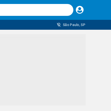
Faça
seu
login
São Paulo, SP