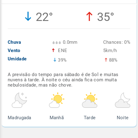
Enviar
Enviar
Enviar
Enviar
Enviar
22°
35°
Enviar
Chuva
0.0mm
Chances: 0%
Vento
ENE
5km/h
Umidade
39%
88%
A previsão do tempo para sábado é de Sol e muitas
nuvens à tarde. À noite o céu ainda fica com muita
nebulosidade, mas não chove.
Madrugada
Manhã
Tarde
Noite