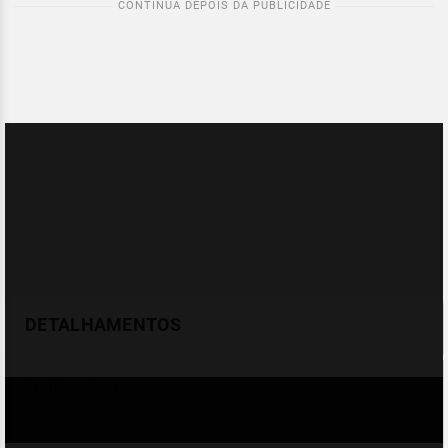
DETALHAMENTOS
Temperatura
Celsius (°C)