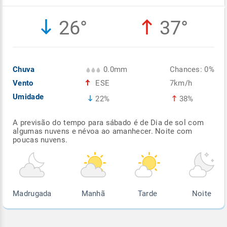
Enviar
Enviar
Enviar
Enviar
Enviar
26°
37°
Enviar
Chuva
0.0mm
Chances: 0%
Vento
ESE
7km/h
Umidade
22%
38%
A previsão do tempo para sábado é de Dia de sol com
algumas nuvens e névoa ao amanhecer. Noite com
poucas nuvens.
Madrugada
Manhã
Tarde
Noite