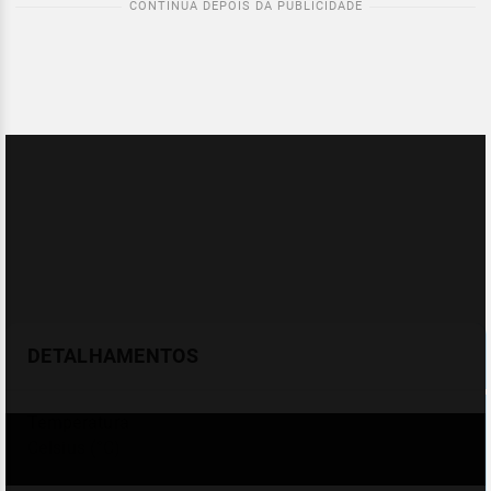
DETALHAMENTOS
Temperatura
Celsius (°C)