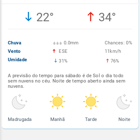
Enviar
Enviar
Enviar
Enviar
Enviar
22°
34°
Enviar
Chuva
0.0mm
Chances: 0%
Vento
ESE
11km/h
Umidade
31%
76%
A previsão do tempo para sábado é de Sol o dia todo
sem nuvens no céu. Noite de tempo aberto ainda sem
nuvens.
Madrugada
Manhã
Tarde
Noite