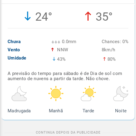
Enviar
Enviar
Enviar
Enviar
Enviar
24°
35°
Enviar
Chuva
0.0mm
Chances: 0%
Vento
NNW
8km/h
Umidade
43%
80%
A previsão do tempo para sábado é de Dia de sol com
aumento de nuvens a partir da tarde. Não chove.
Madrugada
Manhã
Tarde
Noite