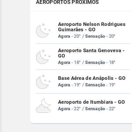
AEROPORTOS PRÓXIMOS
Aeroporto Nelson Rodrigues
Guimarães - GO
Agora
- 20° /
Sensação
- 20°
Aeroporto Santa Genoveva -
GO
Agora
- 18° /
Sensação
- 18°
Base Aérea de Anápolis - GO
Agora
- 19° /
Sensação
- 19°
Aeroporto de Itumbiara - GO
Agora
- 22° /
Sensação
- 22°