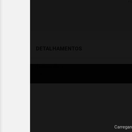
DETALHAMENTOS
Temperatura
Celsius (°C)