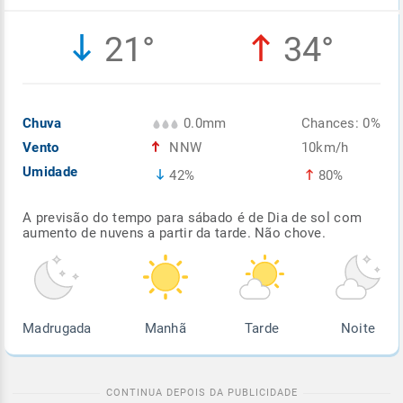
Enviar
Enviar
Enviar
Enviar
Enviar
21°
34°
Enviar
Chuva
0.0mm
Chances: 0%
Vento
NNW
10km/h
Umidade
42%
80%
A previsão do tempo para sábado é de Dia de sol com
aumento de nuvens a partir da tarde. Não chove.
Madrugada
Manhã
Tarde
Noite