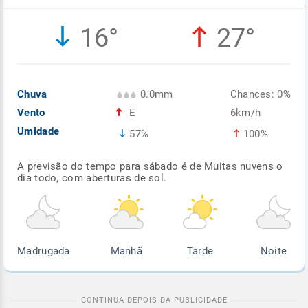
Enviar
Enviar
Enviar
Enviar
Enviar
16°
27°
Enviar
Chuva
0.0mm
Chances: 0%
Vento
E
6km/h
Umidade
57%
100%
A previsão do tempo para sábado é de Muitas nuvens o
dia todo, com aberturas de sol.
Madrugada
Manhã
Tarde
Noite