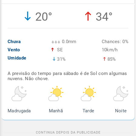
Enviar
Enviar
Enviar
Enviar
Enviar
20°
34°
Enviar
Chuva
0.0mm
Chances: 0%
Vento
SE
10km/h
Umidade
31%
85%
A previsão do tempo para sábado é de Sol com algumas
nuvens. Não chove.
Madrugada
Manhã
Tarde
Noite