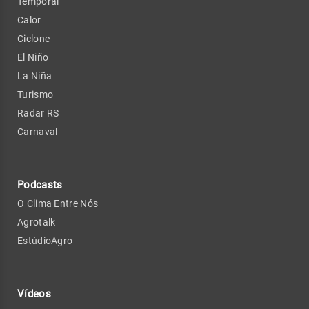
Temporal
Calor
Ciclone
El Niño
La Niña
Turismo
Radar RS
Carnaval
Podcasts
O Clima Entre Nós
Agrotalk
EstúdioAgro
Vídeos