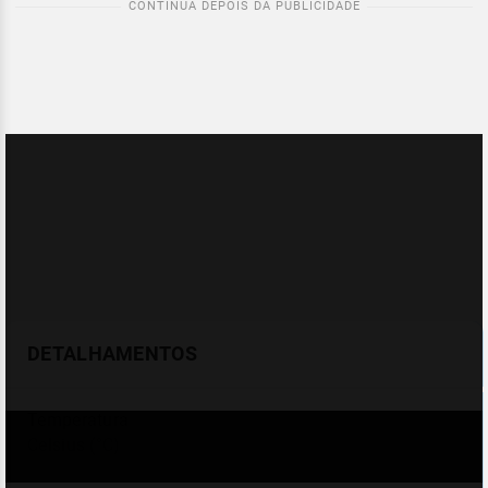
DETALHAMENTOS
Temperatura
Celsius (°C)