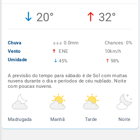
Enviar
Enviar
Enviar
Enviar
Enviar
20°
32°
Enviar
Chuva
0.0mm
Chances: 0%
Vento
ENE
10km/h
Umidade
45%
98%
A previsão do tempo para sábado é de Sol com muitas
nuvens durante o dia e períodos de céu nublado. Noite
com poucas nuvens.
Madrugada
Manhã
Tarde
Noite