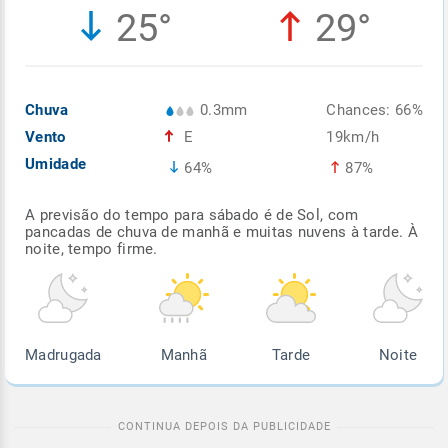
25°
29°
Enviar
Enviar
Enviar
Enviar
Enviar
Enviar
Chuva
0.3mm
Chances: 66%
Vento
E
19km/h
Umidade
64%
87%
A previsão do tempo para sábado é de Sol, com
pancadas de chuva de manhã e muitas nuvens à tarde. À
noite, tempo firme.
Madrugada
Manhã
Tarde
Noite