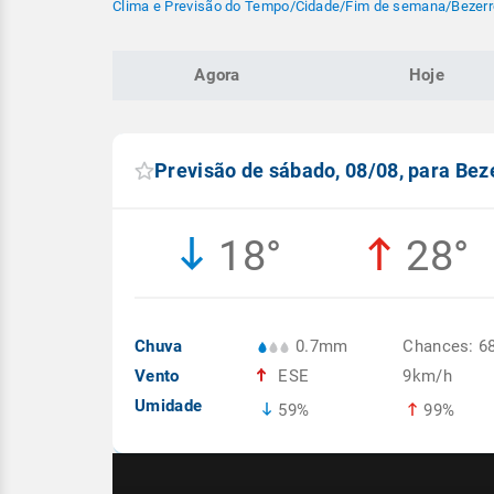
Clima e Previsão do Tempo
/
Cidade
/
Fim de semana
/
Bezerr
Agora
Hoje
Previsão de sábado, 08/08, para Bez
18°
28°
Chuva
0.7mm
Chances: 6
Vento
ESE
9km/h
Umidade
59%
99%