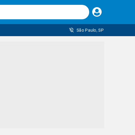
Faça
seu
login
São Paulo, SP