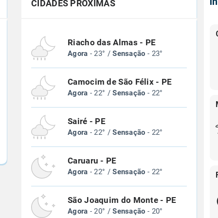
Í
CIDADES PRÓXIMAS
Riacho das Almas - PE
Agora
- 23° /
Sensação
- 23°
Camocim de São Félix - PE
Agora
- 22° /
Sensação
- 22°
Sairé - PE
Agora
- 22° /
Sensação
- 22°
Caruaru - PE
Agora
- 22° /
Sensação
- 22°
São Joaquim do Monte - PE
Agora
- 20° /
Sensação
- 20°