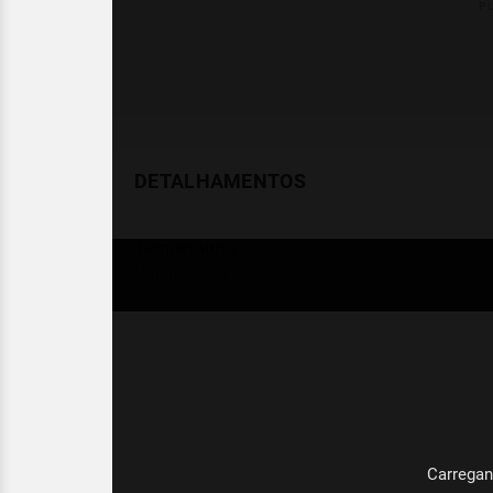
DETALHAMENTOS
Temperatura
Celsius (°C)