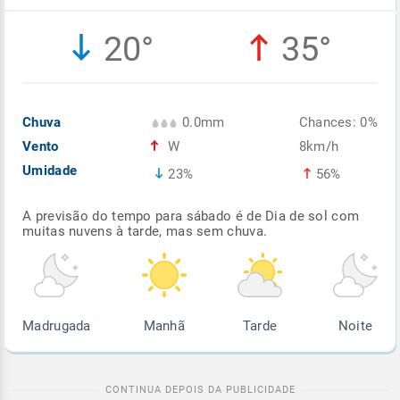
Enviar
Enviar
Enviar
Enviar
Enviar
20°
35°
Enviar
Chuva
0.0mm
Chances: 0%
Vento
W
8km/h
Umidade
23%
56%
A previsão do tempo para sábado é de Dia de sol com
muitas nuvens à tarde, mas sem chuva.
Madrugada
Manhã
Tarde
Noite