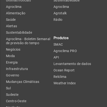
Últimas notícias
Sustentabilidade
Agroclima
Agroclima
Alimentação
Agrotalk
Saúde
Rádio
Alertas
Sustentabilidade
Produtos
Agroclima - Boletim Semanal
de previsão do tempo
SMAC
Negócios
Agroclima PRO
Moda
API
Energia
Levantamento de dados
Infraestrutura
Ocean Report
Governo
Relclima
Mudanças Climáticas
Weather Index
Sul
Sudeste
Centro-Oeste