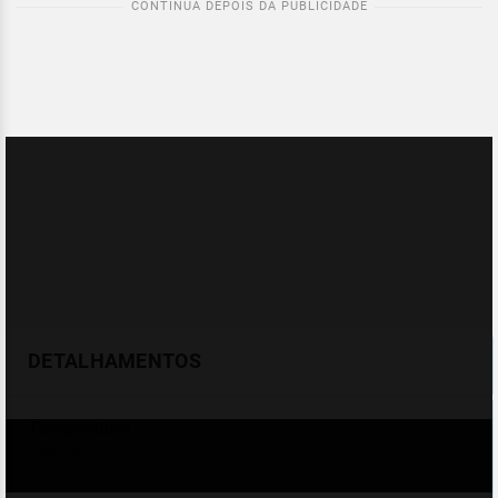
DETALHAMENTOS
Temperatura
Celsius (°C)