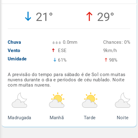
Enviar
Enviar
Enviar
Enviar
Enviar
21°
29°
Enviar
Chuva
0.0mm
Chances: 0%
Vento
ESE
9km/h
Umidade
61%
98%
A previsão do tempo para sábado é de Sol com muitas
nuvens durante o dia e períodos de céu nublado. Noite
com muitas nuvens.
Madrugada
Manhã
Tarde
Noite