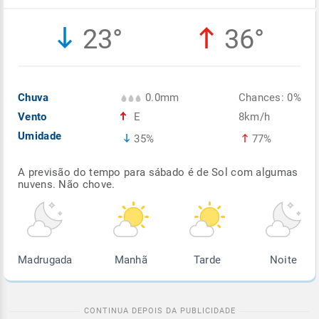
Enviar
Enviar
Enviar
Enviar
Enviar
23°
36°
Enviar
Chuva
0.0mm
Chances: 0%
Vento
E
8km/h
Umidade
35%
77%
A previsão do tempo para sábado é de Sol com algumas
nuvens. Não chove.
Madrugada
Manhã
Tarde
Noite