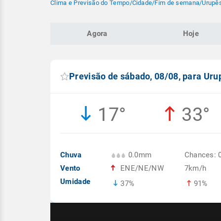
Clima e Previsão do Tempo
/
Cidade
/
Fim de semana
/
Urupês
Agora
Hoje
Previsão de sábado, 08/08, para Uru
17°
33°
Chuva
0.0mm
Chances: 
Vento
ENE/NE/NW
7km/h
Umidade
37%
91%