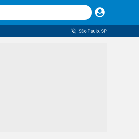
Faça
seu
login
São Paulo, SP