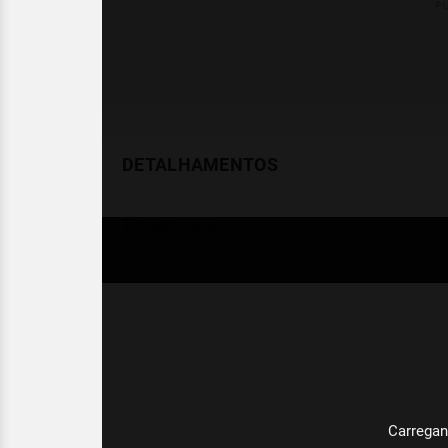
DETALHAMENTOS
Temperatura
Celsius (°C)