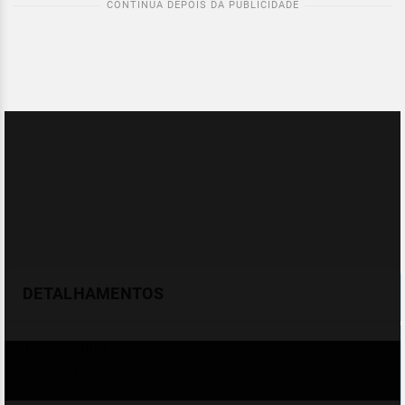
DETALHAMENTOS
Temperatura
Celsius (°C)