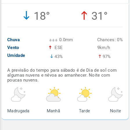
Enviar
Enviar
Enviar
Enviar
Enviar
18°
31°
Enviar
Chuva
0.0mm
Chances: 0%
Vento
ESE
9km/h
Umidade
43%
97%
A previsão do tempo para sábado é de Dia de sol com
algumas nuvens e névoa ao amanhecer. Noite com
poucas nuvens.
Madrugada
Manhã
Tarde
Noite