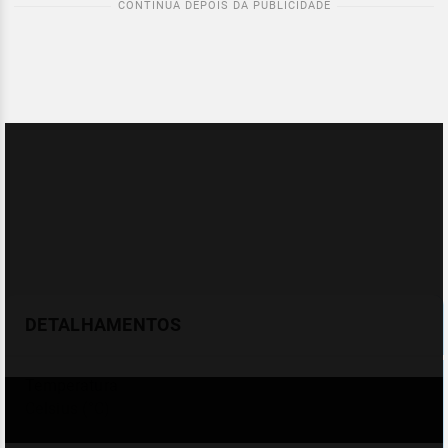
DETALHAMENTOS
Temperatura
Celsius (°C)