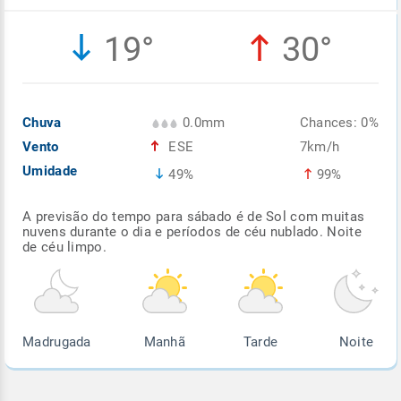
Enviar
Enviar
Enviar
Enviar
Enviar
19°
30°
Enviar
Chuva
0.0mm
Chances: 0%
Vento
ESE
7km/h
Umidade
49%
99%
A previsão do tempo para sábado é de Sol com muitas
nuvens durante o dia e períodos de céu nublado. Noite
de céu limpo.
Madrugada
Manhã
Tarde
Noite