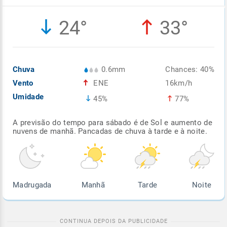
Enviar
Enviar
Enviar
Enviar
Enviar
24°
33°
Enviar
Chuva
0.6mm
Chances: 40%
Vento
ENE
16km/h
Umidade
45%
77%
A previsão do tempo para sábado é de Sol e aumento de
nuvens de manhã. Pancadas de chuva à tarde e à noite.
Madrugada
Manhã
Tarde
Noite