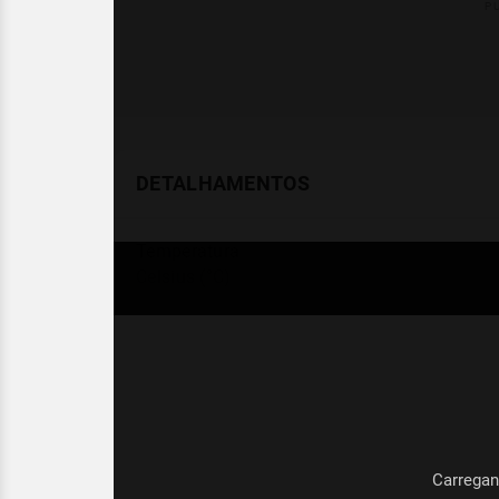
DETALHAMENTOS
Temperatura
Celsius (°C)