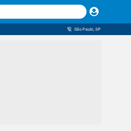
Faça
seu
login
São Paulo, SP