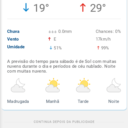
19°
29°
Enviar
Enviar
Enviar
Enviar
Enviar
Enviar
Chuva
0.0mm
Chances: 0%
Vento
E
17km/h
Umidade
51%
99%
A previsão do tempo para sábado é de Sol com muitas
nuvens durante o dia e períodos de céu nublado. Noite
com muitas nuvens.
Madrugada
Manhã
Tarde
Noite