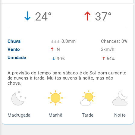
Enviar
Enviar
Enviar
Enviar
Enviar
24°
37°
Enviar
Chuva
0.0mm
Chances: 0%
Vento
N
3km/h
Umidade
30%
64%
A previsão do tempo para sábado é de Sol com aumento
de nuvens à tarde. Muitas nuvens à noite, mas não
chove.
Madrugada
Manhã
Tarde
Noite