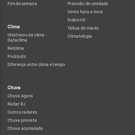
Fim de semana
Previsão de umidade
Vento hora a hora
Índice UV
Clima
Tábua de marés
Históricos de clima -
Climatologia
Dataclima
Relclima
Podcasts
Diferença entre clima e tempo
Chuva
Chuva Agora
Radar RJ
Outros radares
Chuva prevista
Chuva acumulada