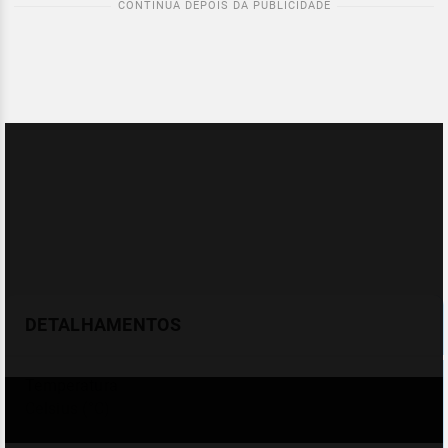
DETALHAMENTOS
Temperatura
Celsius (°C)