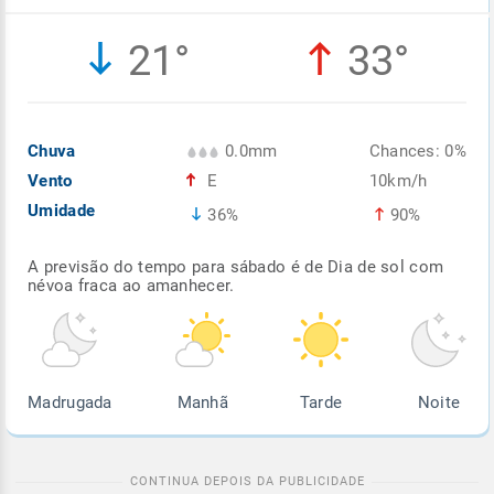
Enviar
Enviar
Enviar
Enviar
Enviar
21°
33°
Enviar
Chuva
0.0mm
Chances: 0%
Vento
E
10km/h
Umidade
36%
90%
A previsão do tempo para sábado é de Dia de sol com
névoa fraca ao amanhecer.
Madrugada
Manhã
Tarde
Noite