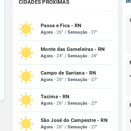
Í
CIDADES PRÓXIMAS
Passa e Fica - RN
Agora
- 26° /
Sensação
- 27°
Monte das Gameleiras - RN
Agora
- 24° /
Sensação
- 24°
Campo de Santana - RN
Agora
- 26° /
Sensação
- 27°
Tacima - RN
Agora
- 26° /
Sensação
- 27°
São José do Campestre - RN
Agora
- 26° /
Sensação
- 27°