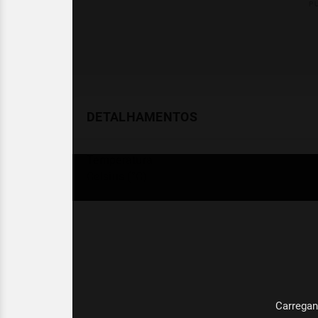
DETALHAMENTOS
Temperatura
Celsius (°C)