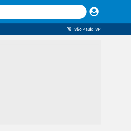
Faça
seu
login
São Paulo, SP