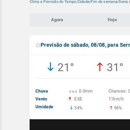
Clima e Previsão do Tempo
/
Cidade
/
Fim de semana
/
Serra 
Agora
Hoje
Previsão de sábado, 08/08, para Ser
21°
31°
Chuva
0.0mm
Chances: 
Vento
ESE
11km/h
Umidade
54%
96%