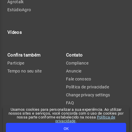
Agrotalk
EstúdioAgro
Vídeos
Confira também
Contato
Participe
Compliance
Tempo no seu site
Anuncie
Fale conosco
Política de privacidade
Change privacy settings
FAQ
Usamos cookies para personalizar a sua experiência. Ao utilizar
Termos de uso
nossos sites e serviços, você concorda com o uso de cookies por
nossa parte conforme estabelecido na nossa
Política de
API de previsão de tempo
privacidade
.
OK