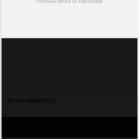
DETALHAMENTOS
Temperatura
Celsius (°C)