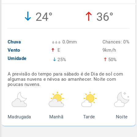
Enviar
Enviar
Enviar
Enviar
Enviar
24°
36°
Enviar
Chuva
0.0mm
Chances: 0%
Vento
E
9km/h
Umidade
25%
50%
A previsão do tempo para sábado é de Dia de sol com
algumas nuvens e névoa ao amanhecer. Noite com
poucas nuvens.
Madrugada
Manhã
Tarde
Noite