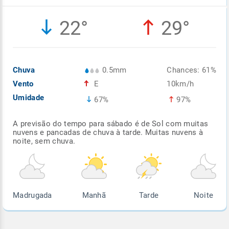
Enviar
Enviar
Enviar
Enviar
Enviar
22°
29°
Enviar
Chuva
0.5mm
Chances: 61%
Vento
E
10km/h
Umidade
67%
97%
A previsão do tempo para sábado é de Sol com muitas
nuvens e pancadas de chuva à tarde. Muitas nuvens à
noite, sem chuva.
Madrugada
Manhã
Tarde
Noite