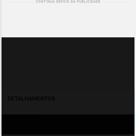
DETALHAMENTOS
Temperatura
Celsius (°C)