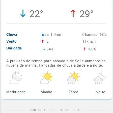
Enviar
Enviar
Enviar
Enviar
Enviar
22°
29°
Enviar
Chuva
1.4mm
Chances: 68%
Vento
E
11km/h
Umidade
64%
100%
A previsão do tempo para sábado é de Sol e aumento de
nuvens de manhã. Pancadas de chuva à tarde e à noite.
Madrugada
Manhã
Tarde
Noite