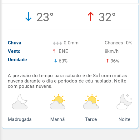
Enviar
Enviar
Enviar
Enviar
Enviar
23°
32°
Enviar
Chuva
0.0mm
Chances: 0%
Vento
ENE
8km/h
Umidade
63%
96%
A previsão do tempo para sábado é de Sol com muitas
nuvens durante o dia e períodos de céu nublado. Noite
com poucas nuvens.
Madrugada
Manhã
Tarde
Noite