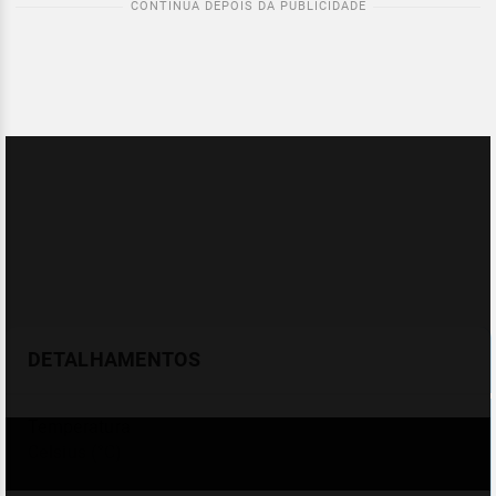
DETALHAMENTOS
Temperatura
Celsius (°C)