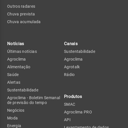
Outros radares
Chuva prevista
Chuva acumulada
Notícias
Canais
Últimas notícias
Sustentabilidade
Agroclima
Agroclima
Alimentação
Agrotalk
Saúde
Rádio
Alertas
Sustentabilidade
Produtos
Agroclima - Boletim Semanal
de previsão do tempo
SMAC
Negócios
Agroclima PRO
Moda
API
Energia
Levantamento de dados