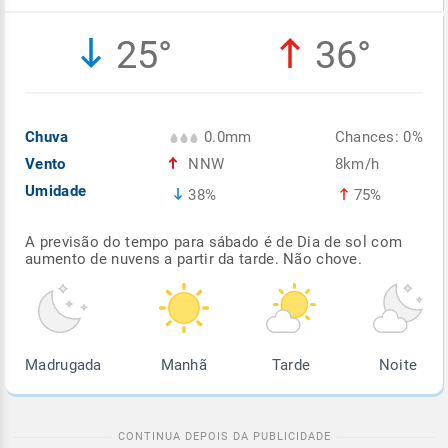
Enviar
Enviar
Enviar
Enviar
Enviar
25°
36°
Enviar
Chuva
0.0mm
Chances: 0%
Vento
NNW
8km/h
Umidade
38%
75%
A previsão do tempo para sábado é de Dia de sol com
aumento de nuvens a partir da tarde. Não chove.
Madrugada
Manhã
Tarde
Noite