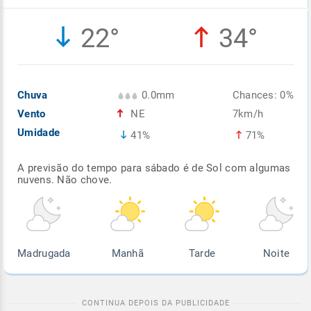
Enviar
Enviar
Enviar
Enviar
Enviar
22°
34°
Enviar
Chuva
0.0mm
Chances: 0%
Vento
NE
7km/h
Umidade
41%
71%
A previsão do tempo para sábado é de Sol com algumas
nuvens. Não chove.
Madrugada
Manhã
Tarde
Noite