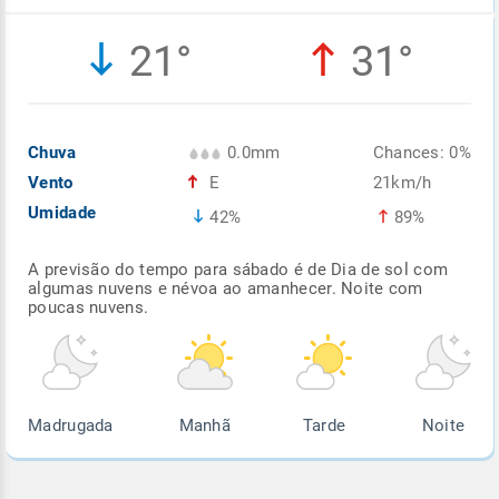
Enviar
Enviar
Enviar
Enviar
Enviar
21°
31°
Enviar
Chuva
0.0mm
Chances: 0%
Vento
E
21km/h
Umidade
42%
89%
A previsão do tempo para sábado é de Dia de sol com
algumas nuvens e névoa ao amanhecer. Noite com
poucas nuvens.
Madrugada
Manhã
Tarde
Noite