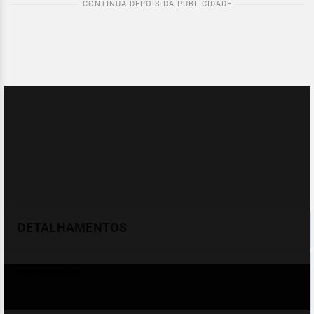
DETALHAMENTOS
Temperatura
Celsius (°C)