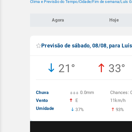
Clima e Previsão do Tempo
/
Cidade
/
Fim de semana
/
Luís 
Agora
Hoje
Previsão de sábado, 08/08, para Lu
21°
33°
Chuva
0.0mm
Chances: 
Vento
E
11km/h
Umidade
37%
93%