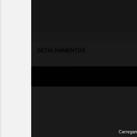
DETALHAMENTOS
Temperatura
Celsius (°C)