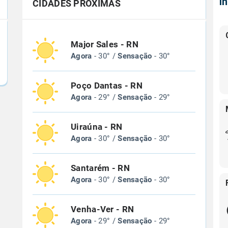
Í
CIDADES PRÓXIMAS
Major Sales - RN
Agora
- 30° /
Sensação
- 30°
Poço Dantas - RN
Agora
- 29° /
Sensação
- 29°
Uiraúna - RN
Agora
- 30° /
Sensação
- 30°
Santarém - RN
Agora
- 30° /
Sensação
- 30°
Venha-Ver - RN
Agora
- 29° /
Sensação
- 29°