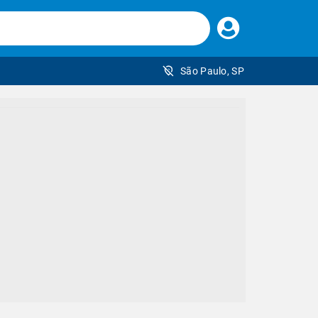
Faça
seu
login
São Paulo, SP